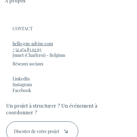
À propos
CONTACT
hello@m-advise.com
+32 474 83 02 63
Jumet (Charleroi) - Belgium
Réseaux sociaux
LinkedIn
Instagram
Facebook
Un projet à structurer ? Un événement à
coordonner ?
Discuter de votre projet