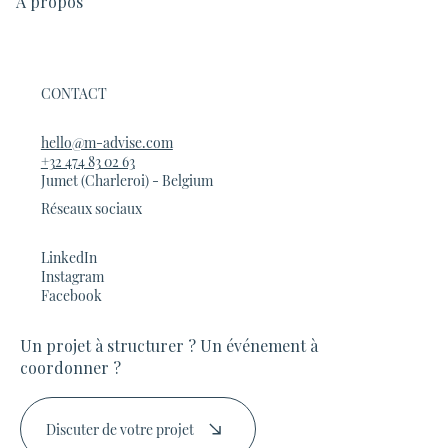
À propos
CONTACT
hello@m-advise.com
+32 474 83 02 63
Jumet (Charleroi) - Belgium
Réseaux sociaux
LinkedIn
Instagram
Facebook
Un projet à structurer ? Un événement à
coordonner ?
Discuter de votre projet