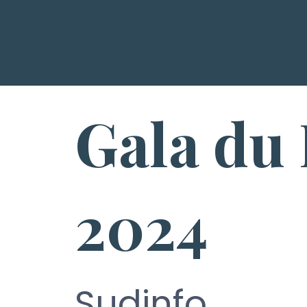
Gala du 
2024
Sudinfo