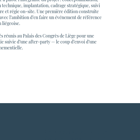
n technique, implantation, cadrage stratégique, suivi
re et régie on-site. Une première édition construite
 avec l’ambition d’en faire un événement de référence
 liégeoise.
tés réunis au Palais des Congrès de Liège pour une
e suivie d’une after-party — le coup d’envoi d’une
nementielle.
Un projet à structurer ? Un
événement à coordonner ?