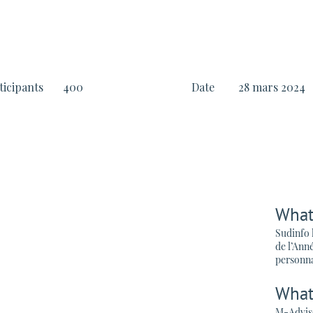
ticipants
400
Date
28 mars 2024
What
Sudinfo 
de l’Ann
personna
What
M-Advise 