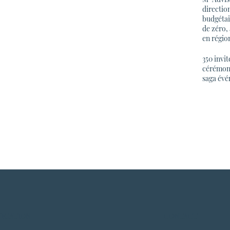
directio
budgétai
de zéro,
en région
350 invi
cérémoni
saga évé
VIGATION
CONTACT