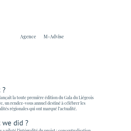
Agence
M-Advise
 ?
lançait la toute première édition du Gala du Liégeois
ée, un rendez-vous annuel destiné à célébrer les
lités régionales qui ont marqué l’actualité.
 we did ?
a piloté l’intégralité du projet : conceptualisation,